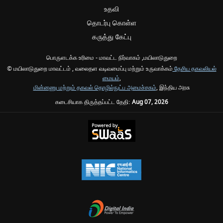
உதவி
தொடர்பு கொள்ள
கருத்து கேட்பு
பொருளடக்க உரிமை - மாவட்ட நிர்வாகம் ,மயிலாடுதுறை
© மயிலாடுதுறை மாவட்டம் , வலைதள வடிவமைப்பு மற்றும் உருவாக்கம்
தேசிய தகவலியல்
மையம்
,
மின்னணு மற்றும் தகவல் தொழில்நுட்ப அமைச்சகம்
, இந்திய அரசு
கடைசியாக திருத்தப்பட்ட தேதி:
Aug 07, 2026