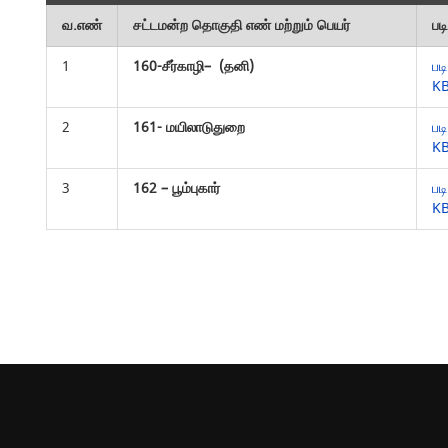
வ.எண்
சட்டமன்ற தொகுதி எண் மற்றும் பெயர்
பட
1
160-சீர்காழி– (தனி)
பட
K
2
161- மயிலாடுதுறை
பட
K
3
162 – பூம்புகார்
பட
K