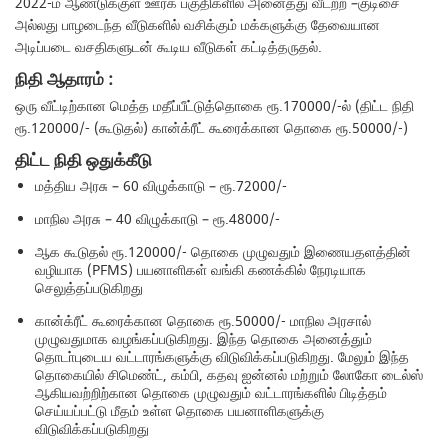
2022-ம் ஆண்டுக்குள் ஊரக பகுதிகளில் அனைத்து வீடற்ற –குடிசை
அல்லது பாழடைந்த வீடுகளில் வசிக்கும் மக்களுக்கு தேவையான
அடிப்படை வசதிகளுடன் கூடிய வீடுகள் கட்டித்தருதல்.
நிதி ஆதாரம் :
ஒரு வீட்டிற்கான மெத்த மதீப்பீட்டுத்தொகை ரூ.170000/-ல் (திட்ட நிதி
ரூ.120000/- (கூடுதல்) கான்க்ரீட் கூரைக்கான தொகை ரூ.50000/-)
திட்ட நிதி ஒதுக்கீடு
மத்திய அரசு – 60 விழுக்காடு – ரூ.72000/-
மாநில அரசு – 40 விழுக்காடு – ரூ.48000/-
ஆக கூடுதல் ரூ.120000/- தொகை முழுவதும் இணையதளத்தின்
வழியாக (PFMS) பயனாளிகள் வங்கி கணக்கில் நேரடியாக
செலுத்தப்படுகிறது
கான்க்ரீட் கூரைக்கான தொகை ரூ.50000/- மாநில அரசால்
முழுவதுமாக வழங்கப்படுகிறது. இந்த தொகை அனைத்தும்
தொடா்புடைய வட்டாரங்களுக்கு விடுவிக்கப்படுகிறது. மேலும் இந்த
தொகையில் சிமெண்ட், கம்பி, கதவு ஐன்னல் மற்றும் லோகோ டைல்ஸ்
ஆகியவற்றிற்கான தொகை முழுவதும் வட்டாரங்களில் பிடித்தம்
செய்யப்பட்டு மீதம் உள்ள தொகை பயனாளிகளுக்கு
விடுவிக்கப்படுகிறது