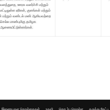
்வளத்துறை, ஊரக வளர்ச்சி மற்றும்
பாட்டிலுள்ள ஏரிகள், குளங்கள் மற்றும்
் மற்றும் வண்டல் மண் ஆகியவற்றை
 செல்ல மாண்புமிகு தமிழக
 ஆணையிட்டுள்ளார்கள்.
இணையதள கொள்கைகள்
உதவி
தொடர்பு கொள்ள
கருத்து கேட்பு