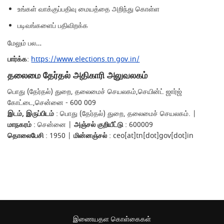
உங்கள் வாக்குப்பதிவு மையத்தை அறிந்து கொள்ள
படிவங்களைப் பதிவிறக்க
மேலும் பல…
பார்க்க
:
https://www.elections.tn.gov.in/
தலைமை தேர்தல் அதிகாரி அலுவலகம்
பொது (தேர்தல்) துறை, தலைமைச் செயலகம்,செயின்ட் ஜார்ஜ்
கோட்டை,சென்னை - 600 009
இடம், இருப்பிடம்
: பொது (தேர்தல்) துறை, தலைமைச் செயலகம். |
மாநகரம்
: சென்னை |
அஞ்சல் குறியீட்டு
: 600009
தொலைபேசி
: 1950 |
மின்னஞ்சல்
: ceo[at]tn[dot]gov[dot]in
இணையதள கொள்கைகள்