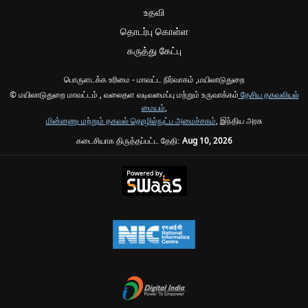
உதவி
தொடர்பு கொள்ள
கருத்து கேட்பு
பொருளடக்க உரிமை - மாவட்ட நிர்வாகம் ,மயிலாடுதுறை
© மயிலாடுதுறை மாவட்டம் , வலைதள வடிவமைப்பு மற்றும் உருவாக்கம்
தேசிய தகவலியல்
மையம்
,
மின்னணு மற்றும் தகவல் தொழில்நுட்ப அமைச்சகம்
, இந்திய அரசு
கடைசியாக திருத்தப்பட்ட தேதி:
Aug 10, 2026