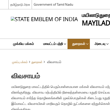
தமிழ்நாடு அரசு
Government of Tamil Nadu
மயிலாடுதுறை
MAYILAD
முக்கிய பக்கம்
மாவட்டம் பற்றி
துறைகள்
அடைவு
விவசாயம்
முகப்பு பக்கம்
துறைகள்
விவசாயம்
மயிலாடுதுறை மாவட்டத்தில் பெரும்பான்மையான மக்கள் விவசாயம் மற
விளங்குகிறது. விவசாய உற்பத்தியில் நிலைத்தன்மையை உறுதி செய்ய
விவசாயம் சார்ந்த தொழிலகங்களின் மூலப்பொருள்கள் கிடைப்பது உறுத
இம்மாவட்ட விவசாயிகள் மாறிவரும் தொழில் நுட்பங்களை ஏற்றுக்கொள்
விளங்குகிறது.